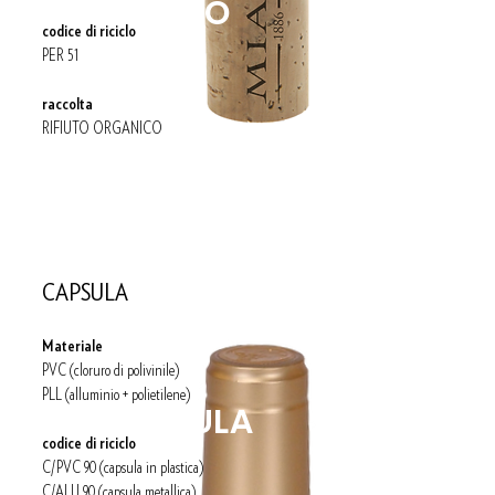
TAPPO
codice di riciclo
PER 51
raccolta
RIFIUTO ORGANICO
CAPSULA
Materiale
PVC (
cloruro di polivinile)
PLL (alluminio + polietilene)
CAPSULA
codice di riciclo
C/PVC 90 (capsula in plastica)
C/ALU 90 (capsula metallica)