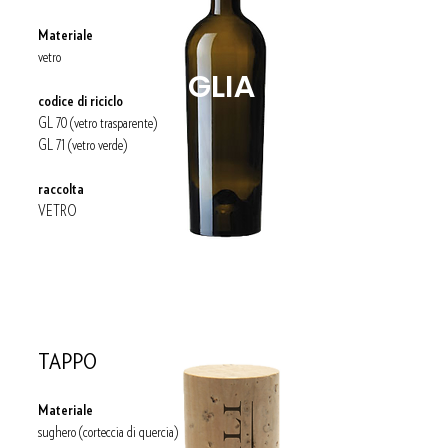
Materiale
vetro
BOTTIGLIA
codice di riciclo
GL 70 (vetro trasparente)
GL 71 (vetro verde)
raccolta
VETRO
TAPPO
Materiale
sughero (corteccia di quercia)