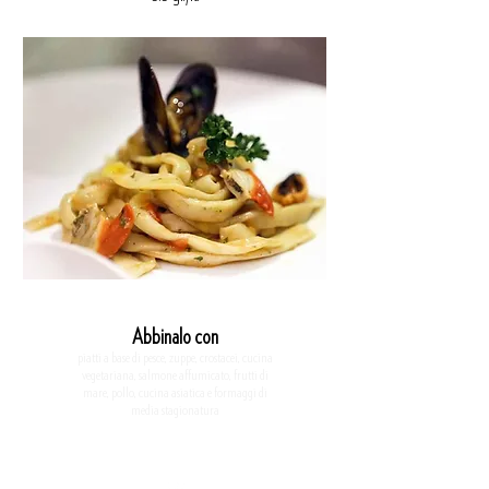
Abbinalo con
piatti a base di pesce, zuppe, crostacei,
cucina
vegetariana, salmone affumicato, frutti di
mare, pollo, cucina asiatica e formaggi di
media stagionatura