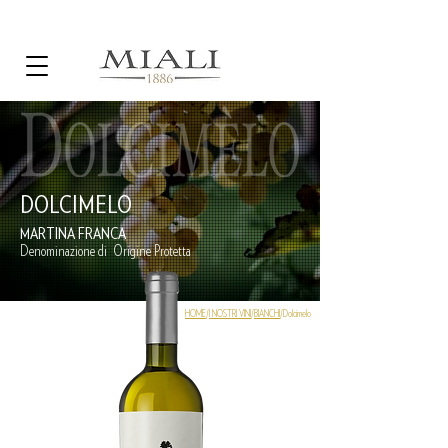
DOLCIMELO
MARTINA FRANCA
Denominazione di Origine Protetta
HOME
/
I NOSTRI VINI
/
BIANCHI
/Dolcimelo