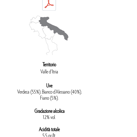
Territorio
Valle d'Itria
Uve
Verdeca (55%), Bianco
d’Alessano (40%),
Fiano (5%).
Gradazione alcolica
12% vol.
Acidità totale
5.5 gr./lt.